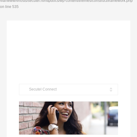
/var/www/vhosts/secutel.nl/httpdocs/wp-content/themes/construct/framework.php
on line 535
Secutel Connect