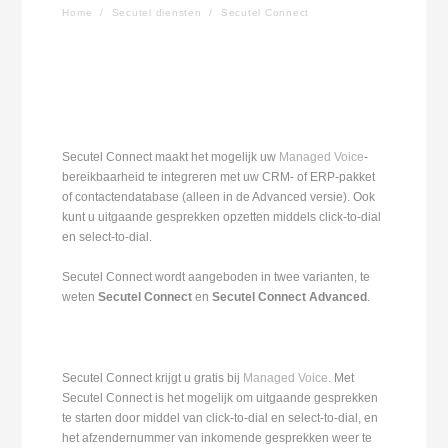
Home
/
Secutel diensten
/
Secutel Connect
Secutel Connect maakt het mogelijk uw
Managed Voice
-
bereikbaarheid te integreren met uw CRM- of ERP-pakket
of contactendatabase (alleen in de Advanced versie). Ook
kunt u uitgaande gesprekken opzetten middels click-to-dial
en select-to-dial.
Secutel Connect wordt aangeboden in twee varianten, te
weten
Secutel Connect
en
Secutel Connect Advanced
.
Secutel Connect krijgt u gratis bij
Managed Voice
. Met
Secutel Connect is het mogelijk om uitgaande gesprekken
te starten door middel van click-to-dial en select-to-dial, en
het afzendernummer van inkomende gesprekken weer te