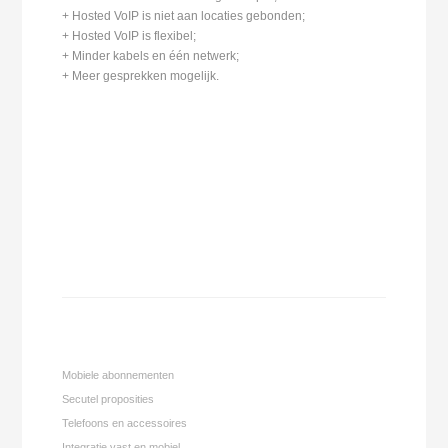
+ Hosted VoIP is niet aan locaties gebonden;
+ Hosted VoIP is flexibel;
+ Minder kabels en één netwerk;
+ Meer gesprekken mogelijk.
Mobiele abonnementen
Secutel proposities
Telefoons en accessoires
Integratie vast en mobiel