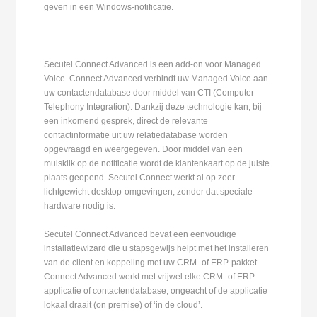
geven in een Windows-notificatie.
Secutel Connect Advanced is een add-on voor Managed
Voice. Connect Advanced verbindt uw Managed Voice aan
uw contactendatabase door middel van CTI (Computer
Telephony Integration). Dankzij deze technologie kan, bij
een inkomend gesprek, direct de relevante
contactinformatie uit uw relatiedatabase worden
opgevraagd en weergegeven. Door middel van een
muisklik op de notificatie wordt de klantenkaart op de juiste
plaats geopend. Secutel Connect werkt al op zeer
lichtgewicht desktop-omgevingen, zonder dat speciale
hardware nodig is.
Secutel Connect Advanced bevat een eenvoudige
installatiewizard die u stapsgewijs helpt met het installeren
van de client en koppeling met uw CRM- of ERP-pakket.
Connect Advanced werkt met vrijwel elke CRM- of ERP-
applicatie of contactendatabase, ongeacht of de applicatie
lokaal draait (on premise) of ‘in de cloud’.