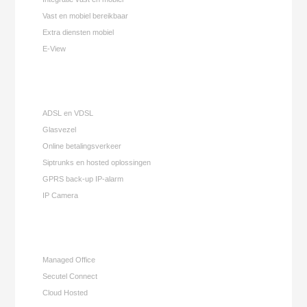
Vast en mobiel bereikbaar
Extra diensten mobiel
E-View
ADSL en VDSL
Glasvezel
Online betalingsverkeer
Siptrunks en hosted oplossingen
GPRS back-up IP-alarm
IP Camera
Managed Office
Secutel Connect
Cloud Hosted