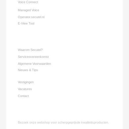
Voice Connect
Managed Voice
Operator.secutel.nl
E-View Tool
Waarom Secutel?
Serviceovereenkomst
Algemene Voorwaarden
Nieuws & Tips
Vestigingen
Vacatures
Contact
Bezoek onze webshop voor scherpgeprijsde kwaliteitsproducten.