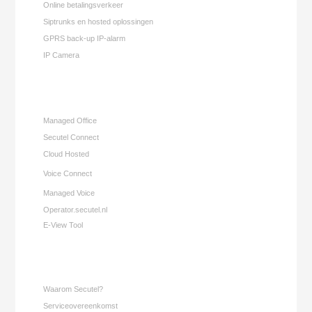
Online betalingsverkeer
Siptrunks en hosted oplossingen
GPRS back-up IP-alarm
IP Camera
Managed Office
Secutel Connect
Cloud Hosted
Voice Connect
Managed Voice
Operator.secutel.nl
E-View Tool
Waarom Secutel?
Serviceovereenkomst