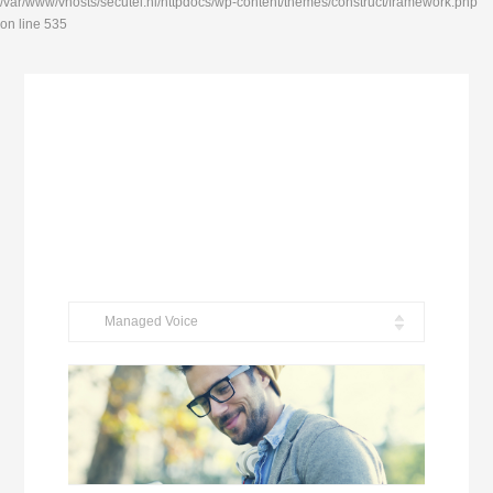
/var/www/vhosts/secutel.nl/httpdocs/wp-content/themes/construct/framework.php
on line 535
Managed Voice