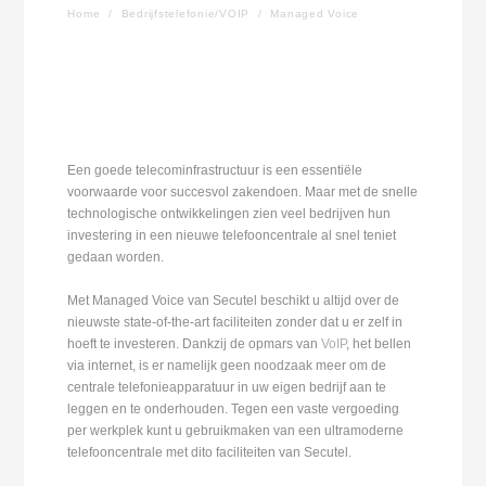
Home
/
Bedrijfstelefonie/VOIP
/
Managed Voice
Een goede telecominfrastructuur is een essentiële
voorwaarde voor succesvol zakendoen. Maar met de snelle
technologische ontwikkelingen zien veel bedrijven hun
investering in een nieuwe telefooncentrale al snel teniet
gedaan worden.
Met Managed Voice van Secutel beschikt u altijd over de
nieuwste state-of-the-art faciliteiten zonder dat u er zelf in
hoeft te investeren. Dankzij de opmars van
VoIP
, het bellen
via internet, is er namelijk geen noodzaak meer om de
centrale telefonieapparatuur in uw eigen bedrijf aan te
leggen en te onderhouden. Tegen een vaste vergoeding
per werkplek kunt u gebruikmaken van een ultramoderne
telefooncentrale met dito faciliteiten van Secutel.