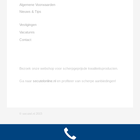
Algemene Voorwaarden
Nieuws & Tips
Vestigingen
Vacatures
Contact
Bezoek onze webshop voor scherpgeprijsde kwaliteitsproducten.
Ga naar
secutelonline.nl
en profiteer van scherpe aanbiedingen!
©
secutel.nl 2015