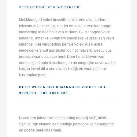
VERGOEDING PER WERKPLEK
Met Managed Voice beschikt u over een ultramoderne
telecom-infrastructuur, zonder dat u daar een torenhoge
investering in heeft hoeven te doen. Bij Managed Voice
betaalt u, afhankelijk van uw specifieke keuzes, een vaste
maandelijkse vergoeding per werkplek. Als u extra
medewerkers wilt aansluiten op het netwerk, weet u dus
precies waar u aan toe bent. Door het uitblijven van
eenmalige diepte-investeringen en mogelijke onverwachte
kosten levert dit u een overzichtelijk en voorspelbaar
kostenplaatje op.
MEER WETEN OVER MANAGED VOICE? BEL
SECUTEL, 088 1800 800.
Naast een interessante besparing dankzij VoIP, biedt
Secutel zijn klanten een prettige persoonlijke benadering
en goede bereikbaarheid.