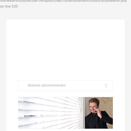
/var/www/vhosts/secutel.nl/httpdocs/wp-content/themes/construct/framework.php
on line 535
Mobiele abonnementen