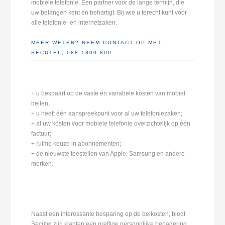
mobiele telefonie. Een partner voor de lange termijn, die
uw belangen kent en behartigt. Bij wie u terecht kunt voor
alle telefonie- en internetzaken.
MEER WETEN? NEEM CONTACT OP MET
SECUTEL, 088 1800 800.
+ u bespaart op de vaste én variabele kosten van mobiel
bellen;
+ u heeft één aanspreekpunt voor al uw telefoniezaken;
+ al uw kosten voor mobiele telefonie overzichtelijk op één
factuur;
+ ruime keuze in abonnementen;
+ de nieuwste toestellen van Apple, Samsung en andere
merken.
Naast een interessante besparing op de belkosten, biedt
Secutel zijn klanten een prettige persoonlijke benadering