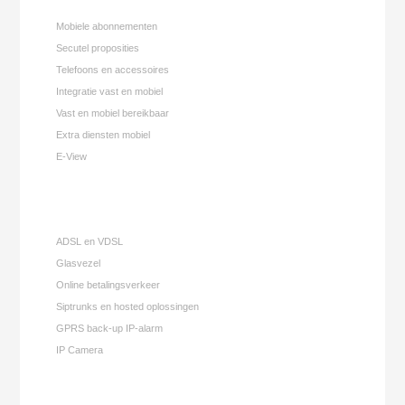
Mobiele abonnementen
Secutel proposities
Telefoons en accessoires
Integratie vast en mobiel
Vast en mobiel bereikbaar
Extra diensten mobiel
E-View
ADSL en VDSL
Glasvezel
Online betalingsverkeer
Siptrunks en hosted oplossingen
GPRS back-up IP-alarm
IP Camera