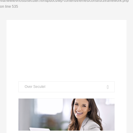
/var/www/vhosts/secutel.nl/httpdocs/wp-content/themes/construct/framework.php
on line 535
Over Secutel