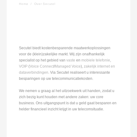
Home
/
Over Secutel
Secutel biedt kostenbesparende maatwerkoplossingen
voor de (klein)zakelijke markt. Wij zijn onafhankelijk
specialist op het gebied van
vaste
en
mobiele telefonie
,
VOIP
(
Voice Connect
/
Managed Voice
),
zakelijk internet en
dataverbindingen
. Via Secutel realiseert u interessante
besparingen op uw telecommunicatiekosten.
We nemen u graag al het uitzoekwerk uit handen, zodat u
zich bezig kunt houden met andere zaken: uw core
business. Ons uitgangspunt is dat u geld gaat besparen en
helder financieel inzicht krijgt in uw telecomsituatie.