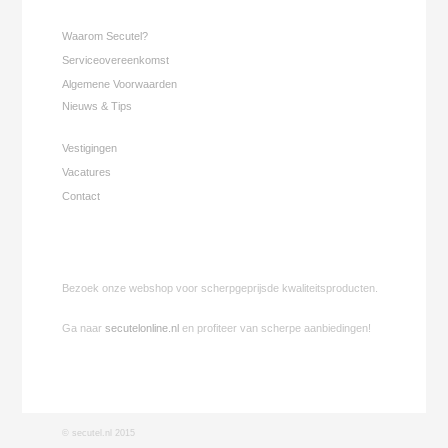
Waarom Secutel?
Serviceovereenkomst
Algemene Voorwaarden
Nieuws & Tips
Vestigingen
Vacatures
Contact
Bezoek onze webshop voor scherpgeprijsde kwaliteitsproducten.
Ga naar
secutelonline.nl
en profiteer van scherpe aanbiedingen!
©
secutel.nl 2015