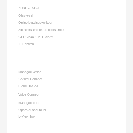
ADSL en VDSL
Glasvezel
Online betalingsverkeer
Siptrunks en hosted oplossingen
GPRS back-up IP-alarm
IP Camera
Managed Office
Secutel Connect
Cloud Hosted
Voice Connect
Managed Voice
Operator.secutel.nl
E-View Tool