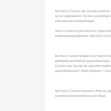
Met Voice Connect van Secutel wordt uw 
op de buitenwereld. Via een (voordeligere)
internationale bestemmingen.
Voice Connect is geschikt voor vrijwel al
instellingsmogelijkheden. Met Voice Con
Bij Voice Connect betaalt u per maand voo
gelijktijdig beschikbare gesprekskanalen 
Connect van Secutel de capaciteit realti
gesprekskanalen? Geen probleem. U kunt 
Met Voice Connect bespaart u flink op ui
onderling bellen kosteloos met elkaar.