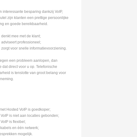
 interessante besparing dankzij VoIP,
utel zijn klanten een prettige persoonlijke
ng en goede bereikbaarheid.
 denkt mee met de klant;
 adviseert professioneel;
 zorgt voor snelle informatievoorziening.
tegen een probleem aanlopen, dan
 dat direct voor u op. Telefonische
rheid is tenslotte van groot belang voor
rneming.
 met Hosted VoIP is goedkoper;
VoIP is niet aan locaties gebonden;
VoIP is flexibel;
 kabels en één netwerk;
esprekken mogelijk.