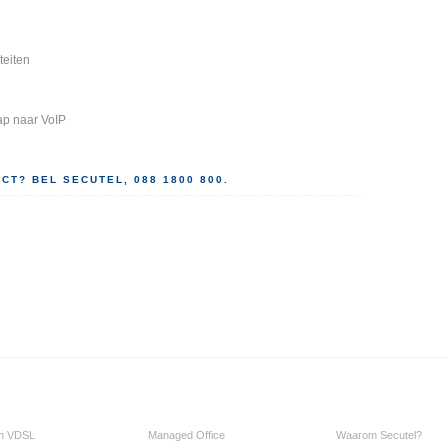
teiten
ap naar VoIP
T? BEL SECUTEL, 088 1800 800.
n VDSL
Managed Office
Waarom Secutel?