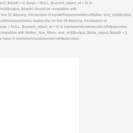
ect, $depth = 0, $args = NULL, $current_object_id = 0) in
lvl(&$output, $depth) should be compatible with
n line 52 Warning: Declaration of mysiteResponsiveMenuWalker::end_lvl(&$output,
ct/lib/classes/menu-walker.php on line 56 Warning: Declaration of
gs = NULL, $current_object_id = 0) in /var/www/vhosts/secutel.nl/httpdocs/wp-
 compatible with Walker_Nav_Menu::end_el(&$output, $data_object, $depth = 0,
 value in /var/www/vhosts/secutel.nl/httpdocs/wp-