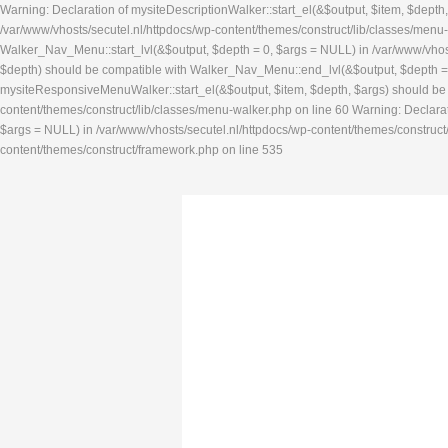
Warning: Declaration of mysiteDescriptionWalker::start_el(&$output, $item, $dept
/var/www/vhosts/secutel.nl/httpdocs/wp-content/themes/construct/lib/classes/menu
Walker_Nav_Menu::start_lvl(&$output, $depth = 0, $args = NULL) in /var/www/vhos
$depth) should be compatible with Walker_Nav_Menu::end_lvl(&$output, $depth = 0
mysiteResponsiveMenuWalker::start_el(&$output, $item, $depth, $args) should be c
content/themes/construct/lib/classes/menu-walker.php on line 60 Warning: Decla
$args = NULL) in /var/www/vhosts/secutel.nl/httpdocs/wp-content/themes/construct/
content/themes/construct/framework.php on line 535