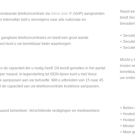
Naast een
bestaande telefooncentrale via
Voice over IP
(VoIP) aangesloten
biedt Sec
 internetlijn belt u vervolgens naar alle nationale en
benaderi
+ Secutel
le gangbare telefooncentrales en biedt een groot aantal
+ Secutel
nect kunt u uw bereikbaar beter waarborgen.
+ Secutel
Mocht u 
lossen we
r de capaciteit die u nodig heeft. Dit wordt gemeten in het aantal
bereikbaa
per maand. In tegenstelling tot ISDN-lijnen kunt u met Voice
uw onde
me aanpassen aan uw behoefte. Wilt u uitbreiden van 15 naar 45
de capaciteit van uw telefooncentrale kosteloos aanpassen.
+ Bellen
tgaand belverkeer. Verschillende vestigingen en medewerkers
+ Hosted 
+ Hosted 
+ Minder
+ Meer g