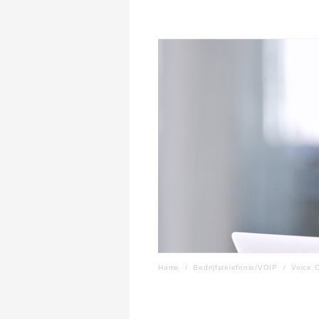
Home
/
Bedrijfstelefonie/VOIP
/
Voice 