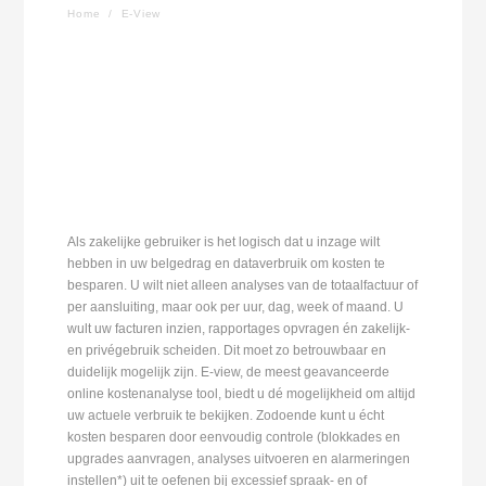
Home
/
E-View
Als zakelijke gebruiker is het logisch dat u inzage wilt
hebben in uw belgedrag en dataverbruik om kosten te
besparen. U wilt niet alleen analyses van de totaalfactuur of
per aansluiting, maar ook per uur, dag, week of maand. U
wult uw facturen inzien, rapportages opvragen én zakelijk-
en privégebruik scheiden. Dit moet zo betrouwbaar en
duidelijk mogelijk zijn. E-view, de meest geavanceerde
online kostenanalyse tool, biedt u dé mogelijkheid om altijd
uw actuele verbruik te bekijken. Zodoende kunt u écht
kosten besparen door eenvoudig controle (blokkades en
upgrades aanvragen, analyses uitvoeren en alarmeringen
instellen*) uit te oefenen bij excessief spraak- en of