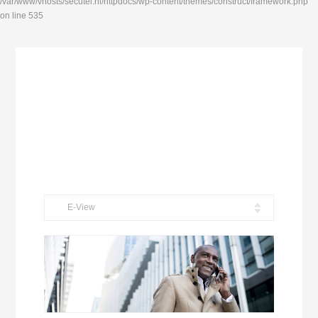
/var/www/vhosts/secutel.nl/httpdocs/wp-content/themes/construct/framework.php
on line 535
E-View