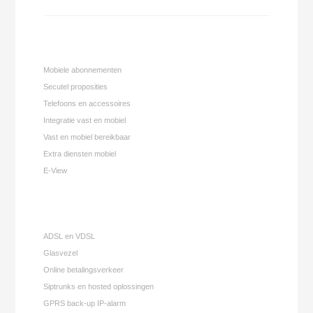
Mobiele abonnementen
Secutel proposities
Telefoons en accessoires
Integratie vast en mobiel
Vast en mobiel bereikbaar
Extra diensten mobiel
E-View
ADSL en VDSL
Glasvezel
Online betalingsverkeer
Siptrunks en hosted oplossingen
GPRS back-up IP-alarm