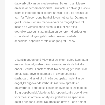
dataverbruik van uw medewerkers. Zo kunt u anticiperen
én actie ondernemen voordat u uw factuur ontvangt. E-view
is gratis inbegrepen bij iedere aansluit die u bij ons afsluit
van Yes Telecom, onafhankelijk van het aantal. Daarnaast
geeft E-view u en uw medewerkers de mogelijkheid tot
inzage op verschillende niveaus, u kunt zelf extra
gebruikersaccounts aanmaken en beheren. Hierdoor kunt
u multilevel inlogmogelijkheden creëren, met elk
specifieke, beperkte of totale toegang tot E-view.
U kunt inloggen op E-View met uw eigen gebruikersnaam
en wachtwoord, welke u kunt aanvragen via de link die
onder ‘Secutel Diensten’ staat. Na het inloggen vindt u de
eerste waardevolle informatie in uw persoonlijke
dashboard. Hier krijgt u in één oogopslag inzicht in uw
dagelijks bijgewerkte verbruik, zoals uw spraak- en
dataverbruik, periodieke kosten en eventueel uw module
EU groepsbundel. Via de actieknoppen kunt u doorklikken
voor meer informatie, analyses, grafieken en specifieke
details per aansluiting. De grafieken geven u een helder