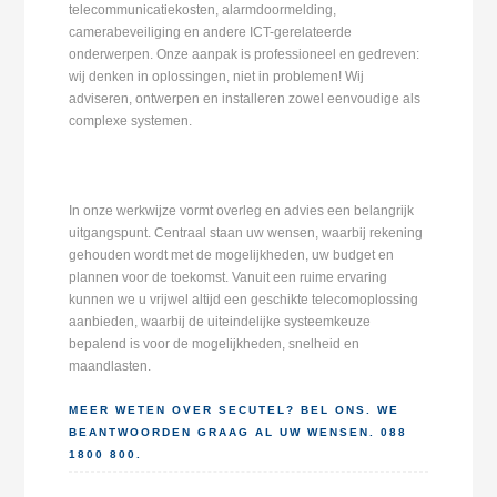
telecommunicatiekosten, alarmdoormelding,
camerabeveiliging en andere ICT-gerelateerde
onderwerpen. Onze aanpak is professioneel en gedreven:
wij denken in oplossingen, niet in problemen! Wij
adviseren, ontwerpen en installeren zowel eenvoudige als
complexe systemen.
In onze werkwijze vormt overleg en advies een belangrijk
uitgangspunt. Centraal staan uw wensen, waarbij rekening
gehouden wordt met de mogelijkheden, uw budget en
plannen voor de toekomst. Vanuit een ruime ervaring
kunnen we u vrijwel altijd een geschikte telecomoplossing
aanbieden, waarbij de uiteindelijke systeemkeuze
bepalend is voor de mogelijkheden, snelheid en
maandlasten.
MEER WETEN OVER SECUTEL? BEL ONS. WE
BEANTWOORDEN GRAAG AL UW WENSEN. 088
1800 800.