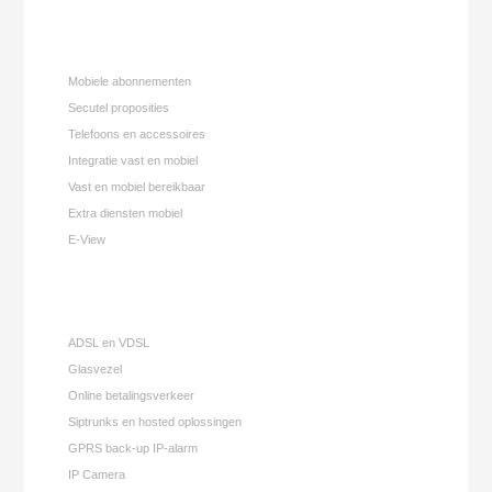
Mobiele abonnementen
Secutel proposities
Telefoons en accessoires
Integratie vast en mobiel
Vast en mobiel bereikbaar
Extra diensten mobiel
E-View
ADSL en VDSL
Glasvezel
Online betalingsverkeer
Siptrunks en hosted oplossingen
GPRS back-up IP-alarm
IP Camera