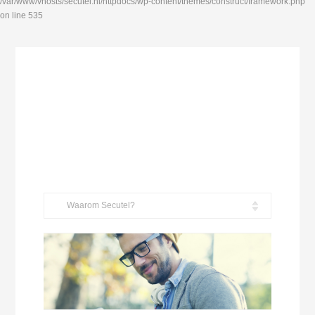
/var/www/vhosts/secutel.nl/httpdocs/wp-content/themes/construct/framework.php
on line 535
Waarom Secutel?