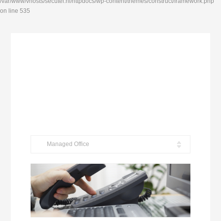
/var/www/vhosts/secutel.nl/httpdocs/wp-content/themes/construct/framework.php
on line 535
Managed Office