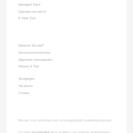
Managed Voice
Operator.secutel.nl
E-View Tool
Waarom Secutel?
Serviceovereenkomst
Algemene Voorwaarden
Nieuws & Tips
Vestigingen
Vacatures
Contact
Bezoek onze webshop voor scherpgeprijsde kwaliteitsproducten.
Ga naar
secutelonline.nl
en profiteer van scherpe aanbiedingen!