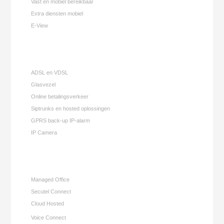
Vast en mobiel bereikbaar
Extra diensten mobiel
E-View
ADSL en VDSL
Glasvezel
Online betalingsverkeer
Siptrunks en hosted oplossingen
GPRS back-up IP-alarm
IP Camera
Managed Office
Secutel Connect
Cloud Hosted
Voice Connect